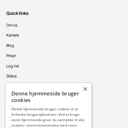
Quick links
Om os
Karriere
Blog
Priser
Log ind
Status
×
Denne hjemmeside bruger
Følg os
cookies
Instagram
Denne hjemmeside bruger cookies til at
forbedre brugeroplevelsen. Ved at bruge
LinkedIn
vores hjemmeside giver du samtykke til alle
cookies i overensstemmelse med vores