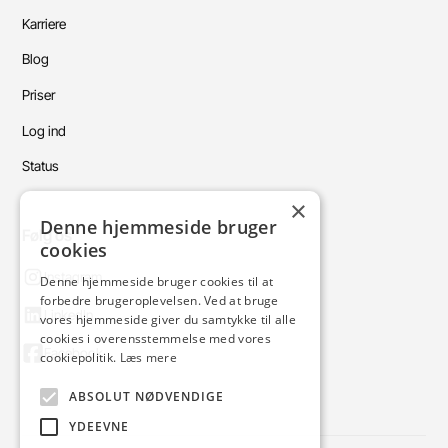
Karriere
Blog
Priser
Log ind
Status
×
Denne hjemmeside bruger
Følg os
cookies
Instagram
Denne hjemmeside bruger cookies til at
forbedre brugeroplevelsen. Ved at bruge
LinkedIn
vores hjemmeside giver du samtykke til alle
cookies i overensstemmelse med vores
Facebook
cookiepolitik.
Læs mere
ABSOLUT NØDVENDIGE
YDEEVNE