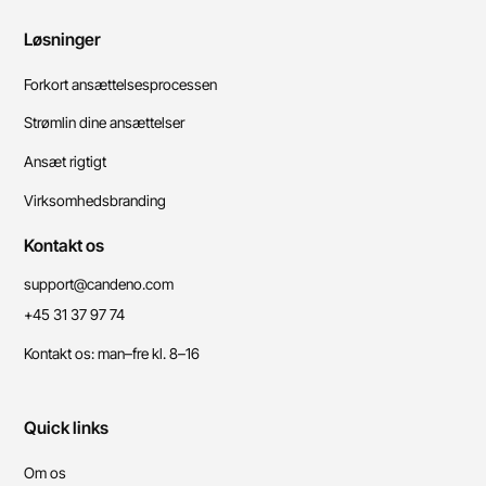
Løsninger
Forkort ansættelsesprocessen
Strømlin dine ansættelser
Ansæt rigtigt
Virksomhedsbranding
Kontakt os
support@candeno.com
+45 31 37 97 74
Kontakt os: man–fre kl. 8–16
Quick links
Om os