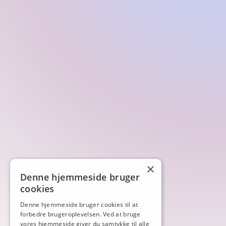
×
Denne hjemmeside bruger
cookies
Denne hjemmeside bruger cookies til at
forbedre brugeroplevelsen. Ved at bruge
vores hjemmeside giver du samtykke til alle