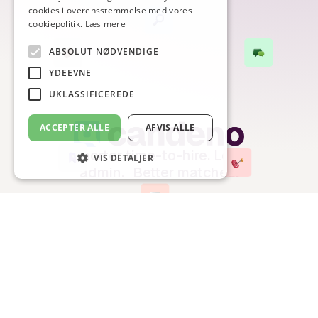
cookies i overensstemmelse med vores
cookiepolitik.
Læs mere
ABSOLUT NØDVENDIGE
YDEEVNE
UKLASSIFICEREDE
ACCEPTER ALLE
AFVIS ALLE
Shorter time-to-hire. Less
VIS DETALJER
admin. Better matches.